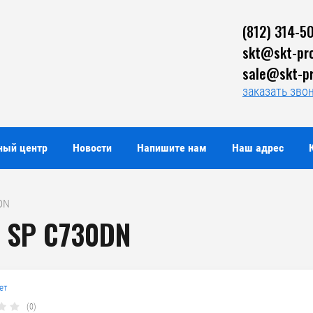
(812) 314-5
skt@skt-pro
sale@skt-pr
заказать зво
ный центр
Новости
Напишите нам
Наш адрес
0DN
o SP C730DN
ет
(0)