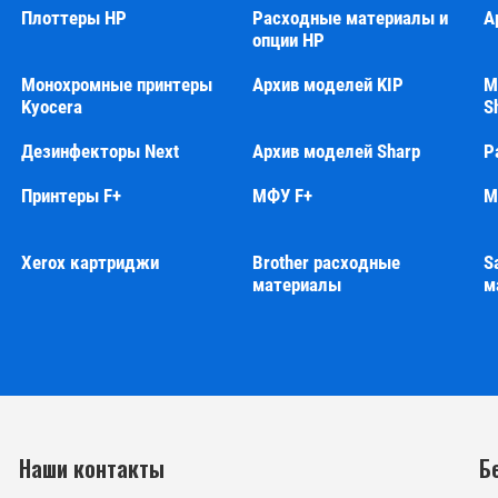
Плоттеры HP
Расходные материалы и
А
опции HP
Монохромные принтеры
Архив моделей KIP
М
Kyocera
S
Дезинфекторы Next
Архив моделей Sharp
Р
Принтеры F+
МФУ F+
М
Xerox картриджи
Brother расходные
S
материалы
м
Наши контакты
Б