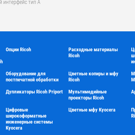
ый интерфейс тип A
Опции Ricoh
Расходные материалы
Ц
Ricoh
ш
oh
и
Оборудование для
Цветные копиры и мфу
М
постпечатной обработки
Ricoh
М
Дупликаторы Ricoh Priport
Мультимедийные
А
проекторы Ricoh
Цифровые
Цветные мфу Kyocera
П
широкоформатные
R
инженерные системы
Kyocera