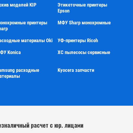
рхив моделей KIP
Этикеточные принтеры
Epson
онохромные принтеры
МФУ Sharp монохромные
harp
асходные материалы Oki
УФ-принтеры Ricoh
ФУ Konica
XC пылесосы сервисные
amsung расходные
Kyocera запчасти
атериалы
езналичный расчет с юр. лицами