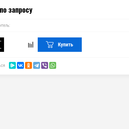
по запросу
итель:
−
Купить
+
ься