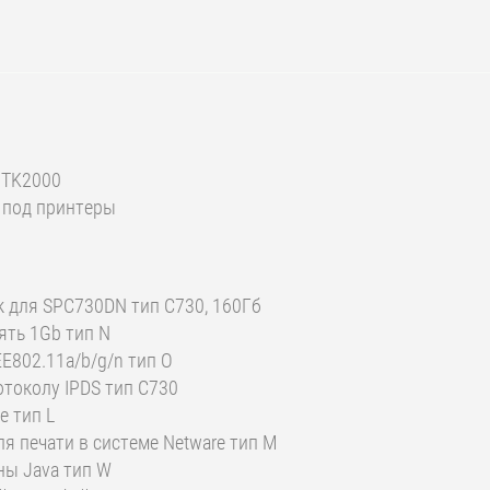
п TK2000
а под принтеры
ск для SPC730DN тип C730, 160Гб
ять 1Gb тип N
EE802.11a/b/g/n тип O
отоколу IPDS тип C730
e тип L
для печати в системе Netware тип M
ны Java тип W