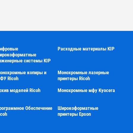
ифровые
Расходные материалы KIP
ирокоформатные
нженерные системы KIP
онохромные копиры и
Монохромные лазерные
ФУ Ricoh
принтеры Ricoh
рхив моделей Ricoh
Монохромные мфу Kyocera
рограммное Обеспечение
Широкоформатные
icoh
принтеры Epson