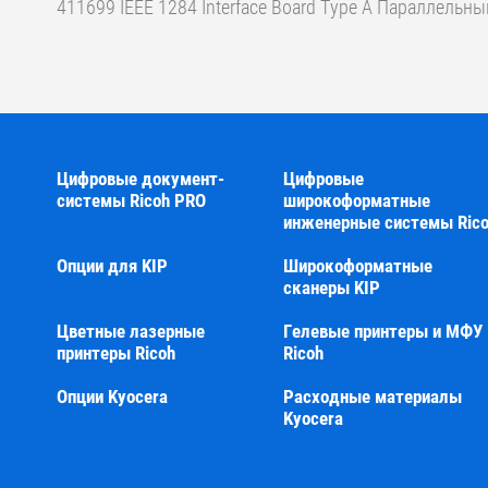
411699 IEEE 1284 Interface Board Type A Параллельн
Цифровые документ-
Цифровые
системы Ricoh PRO
широкоформатные
инженерные системы Ric
Опции для KIP
Широкоформатные
сканеры KIP
Цветные лазерные
Гелевые принтеры и МФУ
принтеры Ricoh
Ricoh
Опции Kyocera
Расходные материалы
Kyocera