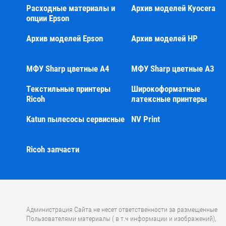
Расходные материалы и
Архив моделей Kyocera
опции Epson
Архив моделей Epson
Архив моделей HP
МФУ Sharp цветные А4
МФУ Sharp цветные А3
Текстильные принтеры
Широкоформатные
Ricoh
латексные принтеры
Katun пылесосы сервисные
NV Print
Ricoh запчасти
Администрация Сайта не несет ответственности за размещенные
Пользователями материалы ( в т.ч информации и изображений),