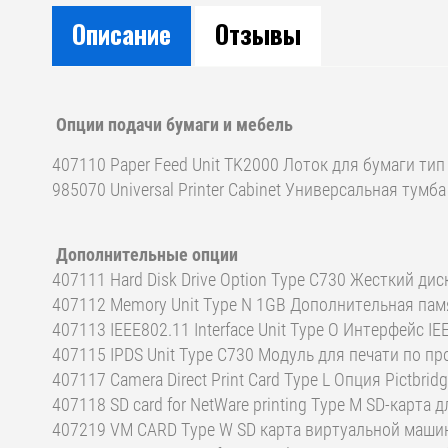
Описание
Отзывы
Опции подачи бумаги и мебель
407110 Paper Feed Unit TK2000 Лоток для бумаги ти
985070 Universal Printer Cabinet Универсальная тумб
Дополнительные опции
407111 Hard Disk Drive Option Type C730 Жесткий ди
407112 Memory Unit Type N 1GB Дополнительная пам
407113 IEEE802.11 Interface Unit Type O Интерфейс IE
407115 IPDS Unit Type C730 Модуль для печати по пр
407117 Camera Direct Print Card Type L Опция Pictbridg
407118 SD card for NetWare printing Type M SD-карта 
407219 VM CARD Type W SD карта виртуальной маши