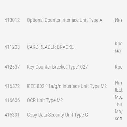
413012
Optional Counter Interface Unit Type A
Интер
Крепл
411203
CARD READER BRACKET
магни
412537
Key Counter Bracket Type1027
Крепл
Интер
416572
IEEE 802.11a/g/n Interface Unit Type M2
IEEE8
Модул
416606
OCR Unit Type M2
тип 
Модул
416391
Copy Data Security Unit Type G
копир