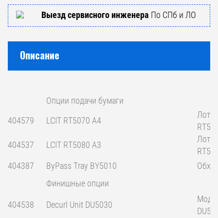
Выезд сервисного инженера
По СПб и ЛО
Описание
Опции подачи бумаги
Лоток
404579
LCIT RT5070 A4
RT50
Лоток
404537
LCIT RT5080 A3
RT50
404387
ByPass Tray BY5010
Обход
Финишные опции
Модул
404538
Decurl Unit DU5030
DU50