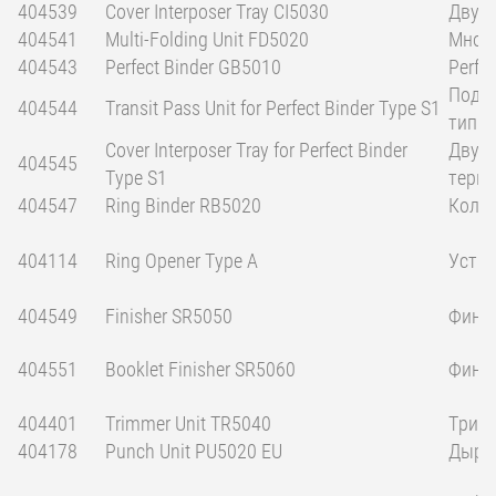
404539
Cover Interposer Tray CI5030
Двухл
404541
Multi-Folding Unit FD5020
Мног
404543
Perfect Binder GB5010
Perfe
Подат
404544
Transit Pass Unit for Perfect Binder Type S1
тип S
Cover Interposer Tray for Perfect Binder
Двухл
404545
Type S1
термо
404547
Ring Binder RB5020
Кольц
404114
Ring Opener Type A
Устро
404549
Finisher SR5050
Финиш
404551
Booklet Finisher SR5060
Фини
404401
Trimmer Unit TR5040
Триме
404178
Punch Unit PU5020 EU
Дыро