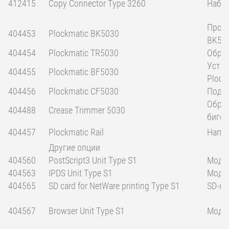
412415
Copy Connector Type 3260
Набор
Проф
404453
Plockmatic BK5030
BK50
404454
Plockmatic TR5030
Обрез
Устро
404455
Plockmatic BF5030
Plock
404456
Plockmatic CF5030
Подат
Обрез
404488
Crease Trimmer 5030
бигов
404457
Plockmatic Rail
Напра
Другие опции
404560
PostScript3 Unit Type S1
Модул
404563
IPDS Unit Type S1
Модул
404565
SD card for NetWare printing Type S1
SD-ка
404567
Browser Unit Type S1
Модул