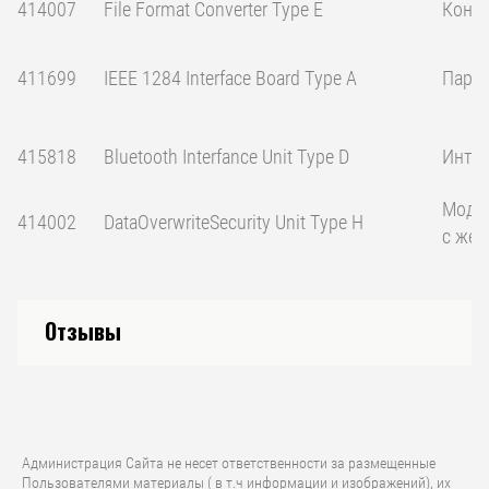
414007
File Format Converter Type E
Конве
411699
IEEE 1284 Interface Board Type A
Парал
415818
Bluetooth Interfance Unit Type D
Интер
Модул
414002
DataOverwriteSecurity Unit Type H
с жес
Отзывы
Администрация Сайта не несет ответственности за размещенные
Пользователями материалы ( в т.ч информации и изображений), их